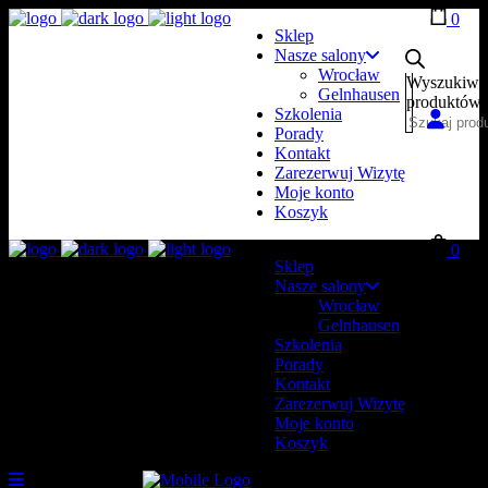
0
Sklep
Nasze salony
Wrocław
Wyszukiwa
Gelnhausen
produktów
Szkolenia
Porady
Kontakt
Zarezerwuj Wizytę
Moje konto
Koszyk
0
Sklep
Nasze salony
Wrocław
Gelnhausen
Szkolenia
Porady
Kontakt
Zarezerwuj Wizytę
Moje konto
Koszyk