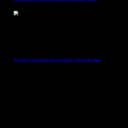
29.99
zł
WS ESENCJA MASKA DO WŁOSÓW Z PLEXEM 250ml
29.99
zł
Aby być z nami na bieżąco i śledzić efekty naszej codziennej pracy
twórczej, zachęcamy do obserwowania nas w mediach