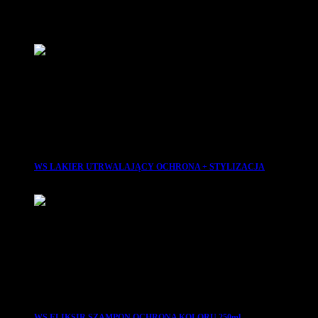
Podobne produkty
WS LAKIER UTRWALAJĄCY OCHRONA + STYLIZACJA
29.99
zł
WS ELIKSIR SZAMPON OCHRONA KOLORU 250ml