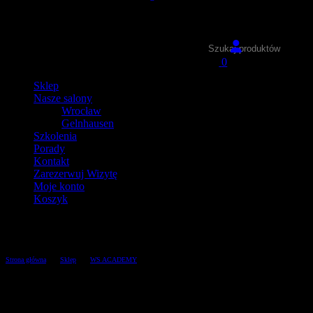
Wyszukiwarka
produktów
0
Sklep
Nasze salony
Wrocław
Gelnhausen
Szkolenia
Porady
Kontakt
Zarezerwuj Wizytę
Moje konto
Koszyk
Sklep
/
/
/
Strona główna
Sklep
WS ACADEMY
WS ODŻYWKA 20w1 PORANNA ROSA-
ORCHIDEA 150ml