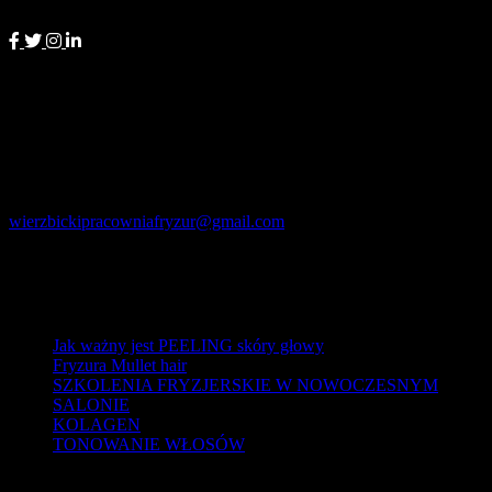
społecznościowych.
Kontakt
Wierzbicki Pracownia Fryzur
Zyndrama z Maszkowic 14
50-202 Wrocław
wierzbickipracowniafryzur@gmail.com
tel. 501 269 300
Ostatnie wpisy
Jak ważny jest PEELING skóry głowy
Fryzura Mullet hair
SZKOLENIA FRYZJERSKIE W NOWOCZESNYM
SALONIE
KOLAGEN
TONOWANIE WŁOSÓW