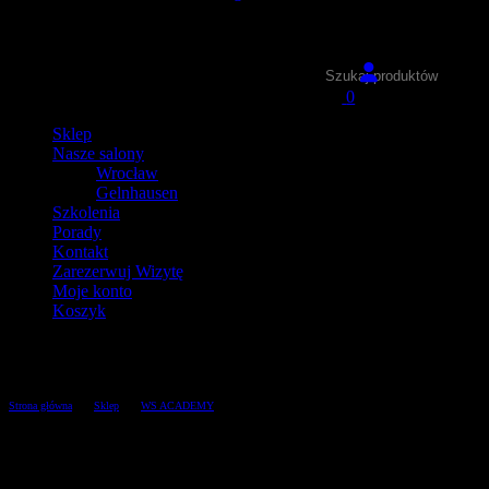
Wyszukiwarka
produktów
0
Sklep
Nasze salony
Wrocław
Gelnhausen
Szkolenia
Porady
Kontakt
Zarezerwuj Wizytę
Moje konto
Koszyk
Sklep
/
/
/
Strona główna
Sklep
WS ACADEMY
WS PUDER 10g