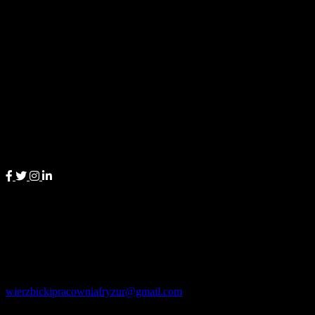
29.99
zł
Aby być z nami na bieżąco i śledzić efekty naszej codziennej pracy
twórczej, zachęcamy do obserwowania nas w mediach
społecznościowych.
Kontakt
Wierzbicki Pracownia Fryzur
Zyndrama z Maszkowic 14
50-202 Wrocław
wierzbickipracowniafryzur@gmail.com
tel. 501 269 300