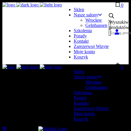
0
Sklep
Nasze salony
Wrocław
Wyszukiwa
Gelnhausen
produktów
Szkolenia
Porady
Kontakt
Zarezerwuj Wizytę
Moje konto
Koszyk
0
Sklep
Nasze salony
Wrocław
Gelnhausen
Szkolenia
Porady
Kontakt
Zarezerwuj Wizytę
Moje konto
Koszyk