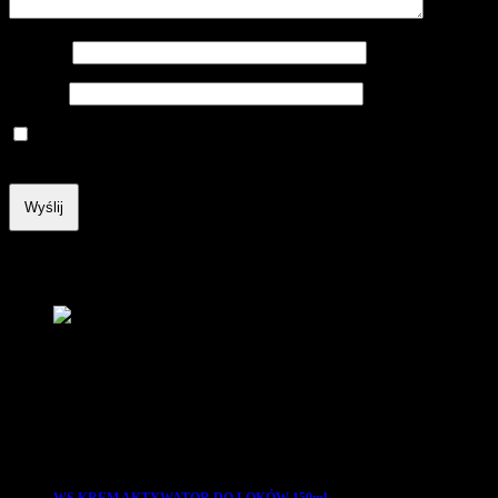
Nazwa
*
E-mail
*
Zapamiętaj moje dane w tej przeglądarce podczas pisania
kolejnych komentarzy.
Podobne produkty