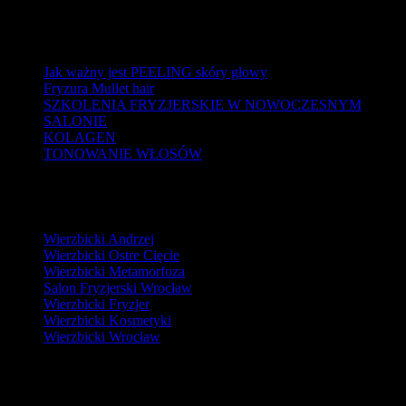
Ostatnie wpisy
Jak ważny jest PEELING skóry głowy
Fryzura Mullet hair
SZKOLENIA FRYZJERSKIE W NOWOCZESNYM
SALONIE
KOLAGEN
TONOWANIE WŁOSÓW
Ciekawostki Firmowe
Wierzbicki Andrzej
Wierzbicki Ostre Cięcie
Wierzbicki Metamorfoza
Salon Fryzjerski Wrocław
Wierzbicki Fryzjer
Wierzbicki Kosmetyki
Wierzbicki Wrocław