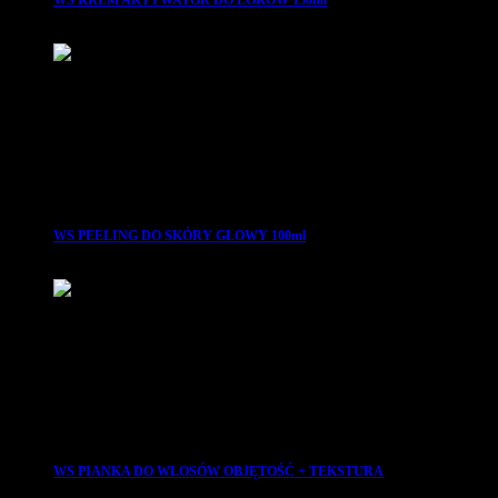
WS KREM AKTYWATOR DO LOKÓW 150ml
29.99
zł
WS PEELING DO SKÓRY GŁOWY 100ml
29.99
zł
WS PIANKA DO WŁOSÓW OBJĘTOŚĆ + TEKSTURA